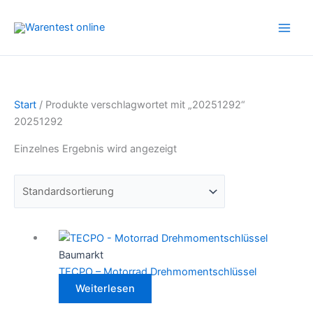
Zum
Inhalt
springen
Start
/ Produkte verschlagwortet mit „20251292“
20251292
Einzelnes Ergebnis wird angezeigt
Baumarkt
TECPO – Motorrad Drehmomentschlüssel
Weiterlesen