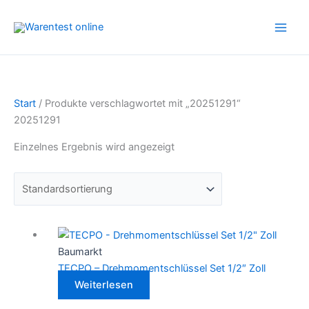
Zum
Inhalt
springen
Start
/ Produkte verschlagwortet mit „20251291“
20251291
Einzelnes Ergebnis wird angezeigt
Baumarkt
TECPO – Drehmomentschlüssel Set 1/2″ Zoll
Weiterlesen