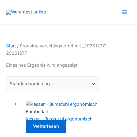
Zum
Inhalt
springen
Start
/ Produkte verschlagwortet mit „20251277“
20251277
Einzelnes Ergebnis wird angezeigt
Bürobedarf
Kesser – Bürostuhl ergonomisch
Weiterlesen