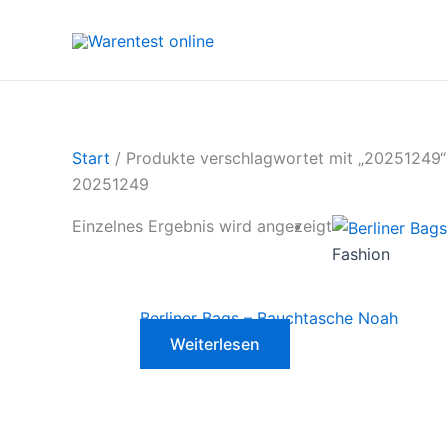
Zum
Inhalt
springen
Start
/ Produkte verschlagwortet mit „20251249“
20251249
Einzelnes Ergebnis wird angezeigt
Fashion
Berliner Bags – Bauchtasche Noah
Weiterlesen