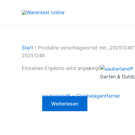
Zum
Inhalt
springen
Start
/ Produkte verschlagwortet mit „20251246“
20251246
Einzelnes Ergebnis wird angezeigt
Garten & Outd
sauberland® – Grünbelagentferner
Weiterlesen