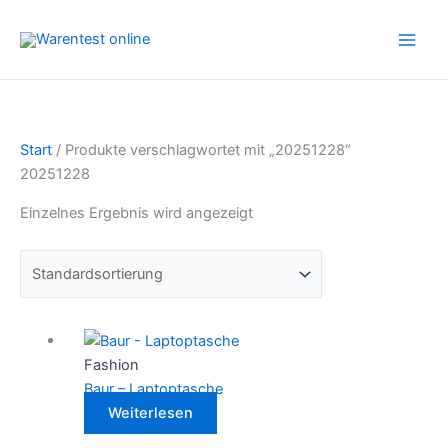
Zum
Inhalt
springen
Start
/ Produkte verschlagwortet mit „20251228“
20251228
Einzelnes Ergebnis wird angezeigt
Fashion
Baur – Laptoptasche
Weiterlesen