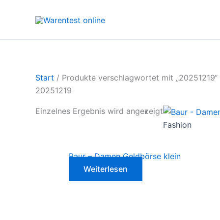
Zum
Inhalt
springen
Start
/ Produkte verschlagwortet mit „20251219“
20251219
Einzelnes Ergebnis wird angezeigt
Fashion
Baur – Damen Geldbörse klein
Weiterlesen