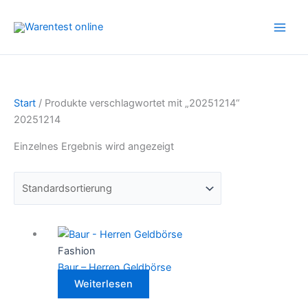
Zum
Inhalt
springen
Start
/ Produkte verschlagwortet mit „20251214“
20251214
Einzelnes Ergebnis wird angezeigt
Fashion
Baur – Herren Geldbörse
Weiterlesen