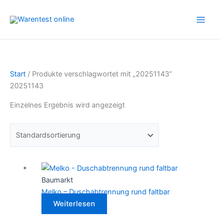
Zum
Inhalt
springen
Start
/ Produkte verschlagwortet mit „20251143“
20251143
Einzelnes Ergebnis wird angezeigt
Baumarkt
Melko – Duschabtrennung rund faltbar
Weiterlesen