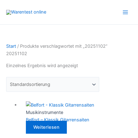
Zum
Inhalt
springen
Start
/ Produkte verschlagwortet mit „20251102“
20251102
Einzelnes Ergebnis wird angezeigt
Musikinstrumente
Belfort – Klassik Gitarrensaiten
Weiterlesen