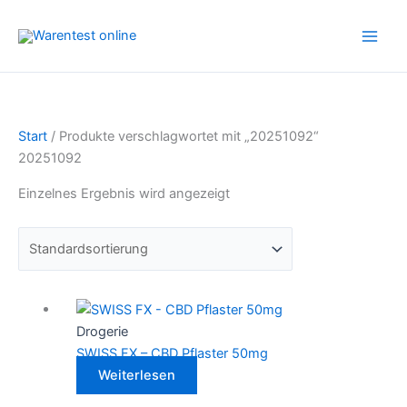
Zum
Inhalt
springen
Start
/ Produkte verschlagwortet mit „20251092“
20251092
Einzelnes Ergebnis wird angezeigt
Drogerie
SWISS FX – CBD Pflaster 50mg
Weiterlesen