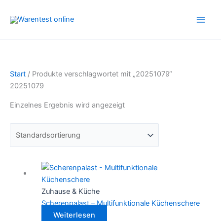
Zum
Inhalt
springen
Start
/ Produkte verschlagwortet mit „20251079“
20251079
Einzelnes Ergebnis wird angezeigt
Zuhause & Küche
Scherenpalast – Multifunktionale Küchenschere
Weiterlesen