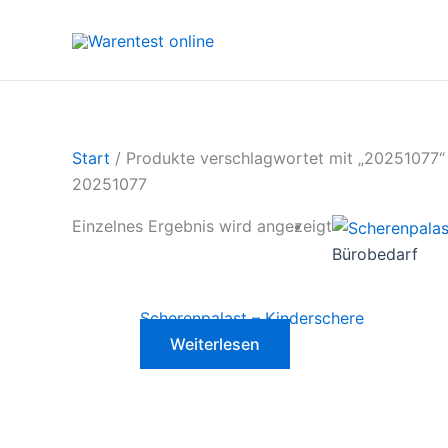
Zum
Inhalt
springen
Start
/ Produkte verschlagwortet mit „20251077“
20251077
Einzelnes Ergebnis wird angezeigt
Bürobedarf
Scherenpalast – Kinderschere
Weiterlesen