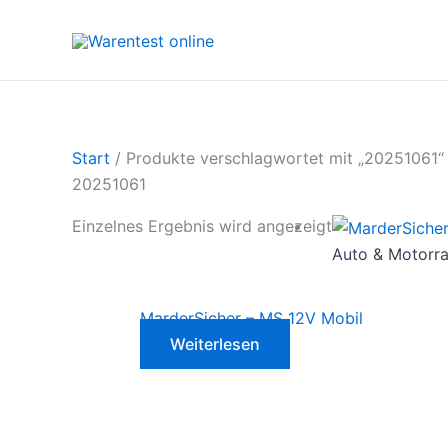
Zum
Inhalt
springen
Start
/ Produkte verschlagwortet mit „20251061“
20251061
Einzelnes Ergebnis wird angezeigt
Auto & Motorr
MarderSicher – MS 12V Mobil
Weiterlesen