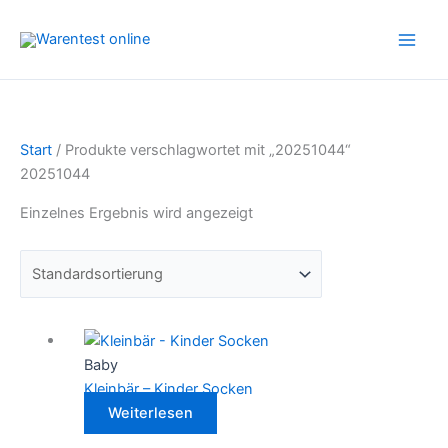
Zum
Inhalt
springen
Start
/ Produkte verschlagwortet mit „20251044“
20251044
Einzelnes Ergebnis wird angezeigt
Baby
Kleinbär – Kinder Socken
Weiterlesen