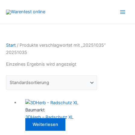
Zum
Inhalt
springen
Start
/ Produkte verschlagwortet mit „20251035“
20251035
Einzelnes Ergebnis wird angezeigt
Baumarkt
3DHerb – Radschutz XL
Weiterlesen