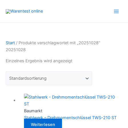
Zum
Inhalt
springen
Start
/ Produkte verschlagwortet mit „20251028“
20251028
Einzelnes Ergebnis wird angezeigt
Baumarkt
Stahlwerk – Drehmomentschlüssel TWS-210 ST
Weiterlesen