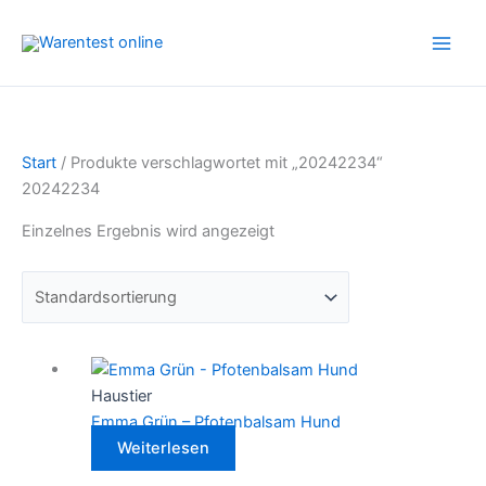
Zum
Inhalt
springen
Start
/ Produkte verschlagwortet mit „20242234“
20242234
Einzelnes Ergebnis wird angezeigt
Haustier
Emma Grün – Pfotenbalsam Hund
Weiterlesen