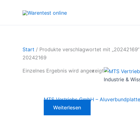
Zum
Inhalt
springen
Start
/ Produkte verschlagwortet mit „20242169“
20242169
Einzelnes Ergebnis wird angezeigt
Industrie & Wis
MTS Vertriebs GmbH – Aluverbundplatt
Weiterlesen