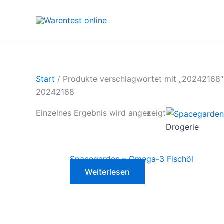
Zum
Inhalt
springen
Start
/ Produkte verschlagwortet mit „20242168“
20242168
Einzelnes Ergebnis wird angezeigt
Drogerie
Spacegarden – Omega-3 Fischöl
Weiterlesen