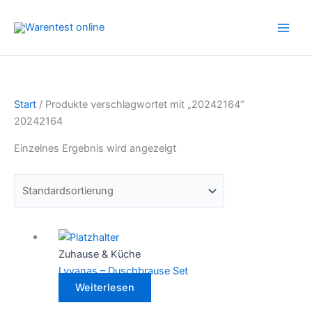
Zum
Inhalt
springen
Start
/ Produkte verschlagwortet mit „20242164“
20242164
Einzelnes Ergebnis wird angezeigt
Zuhause & Küche
Lyvanas – Duschbrause Set
Weiterlesen