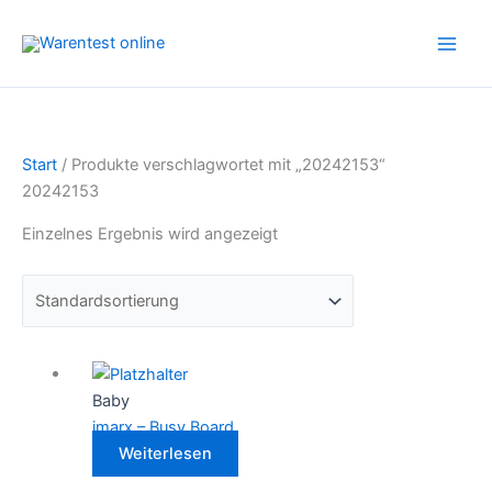
Zum
Inhalt
springen
Start
/ Produkte verschlagwortet mit „20242153“
20242153
Einzelnes Ergebnis wird angezeigt
Baby
imarx – Busy Board
Weiterlesen