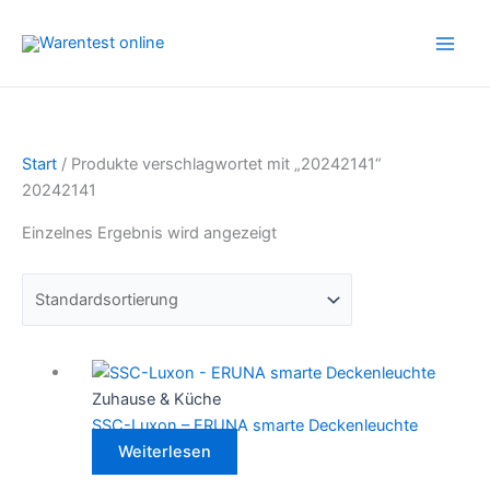
Zum
Inhalt
springen
Start
/ Produkte verschlagwortet mit „20242141“
20242141
Einzelnes Ergebnis wird angezeigt
Zuhause & Küche
SSC-Luxon – ERUNA smarte Deckenleuchte
Weiterlesen