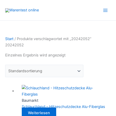
Zum
Inhalt
springen
Start
/ Produkte verschlagwortet mit „20242052“
20242052
Einzelnes Ergebnis wird angezeigt
Baumarkt
Schlauchland – Hitzeschutzdecke Alu-Fiberglas
Weiterlesen