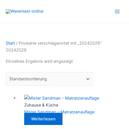
Zum
Inhalt
springen
Start
/ Produkte verschlagwortet mit „20242026“
20242026
Einzelnes Ergebnis wird angezeigt
Zuhause & Küche
Mister Sandman – Matratzenauflage
Weiterlesen