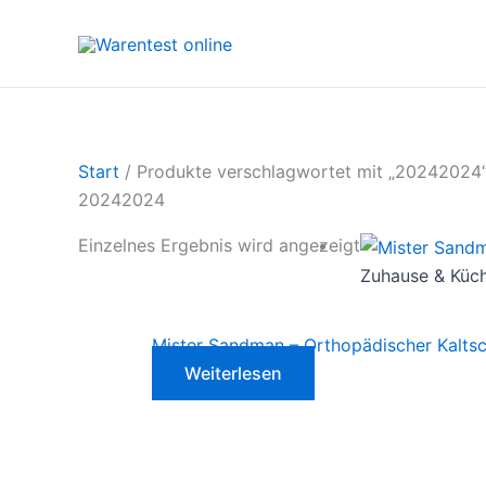
Zum
Inhalt
springen
Start
/ Produkte verschlagwortet mit „20242024
20242024
Einzelnes Ergebnis wird angezeigt
Zuhause & Küc
Mister Sandman – Orthopädischer Kalt
Weiterlesen