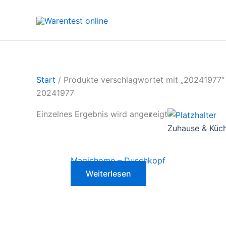
Zum
Inhalt
springen
Start
/ Produkte verschlagwortet mit „20241977“
20241977
Einzelnes Ergebnis wird angezeigt
Zuhause & Küc
Magichome – Duschkopf
Weiterlesen