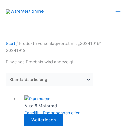
Zum
Inhalt
springen
Start
/ Produkte verschlagwortet mit „20241919“
20241919
Einzelnes Ergebnis wird angezeigt
Auto & Motorrad
Facelift – Radnabenschleifer
Weiterlesen