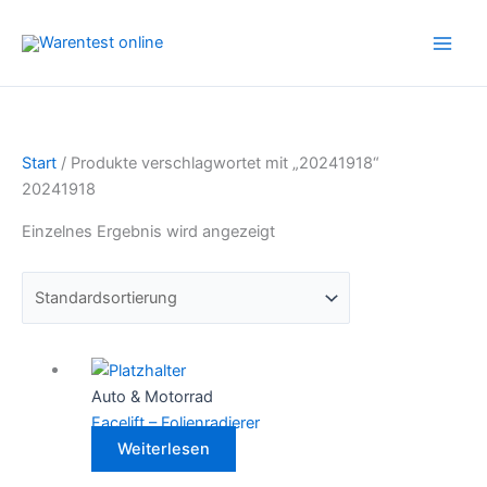
Zum
Inhalt
springen
Start
/ Produkte verschlagwortet mit „20241918“
20241918
Einzelnes Ergebnis wird angezeigt
Auto & Motorrad
Facelift – Folienradierer
Weiterlesen