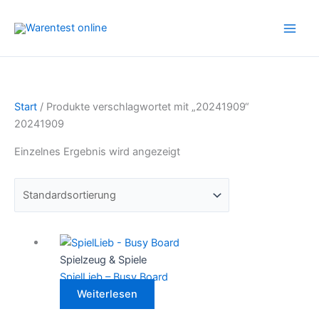
Zum
Inhalt
springen
Start
/ Produkte verschlagwortet mit „20241909“
20241909
Einzelnes Ergebnis wird angezeigt
Spielzeug & Spiele
SpielLieb – Busy Board
Weiterlesen