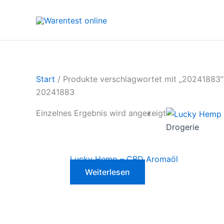
Zum
Inhalt
springen
Start
/ Produkte verschlagwortet mit „20241883“
20241883
Einzelnes Ergebnis wird angezeigt
Drogerie
Lucky Hemp – CBD Aromaöl
Weiterlesen