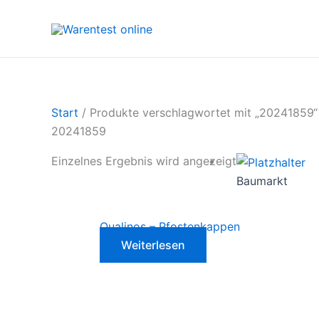
Zum
Inhalt
springen
Start
/ Produkte verschlagwortet mit „20241859“
20241859
Einzelnes Ergebnis wird angezeigt
Baumarkt
Qualinos – Pfostenkappen
Weiterlesen