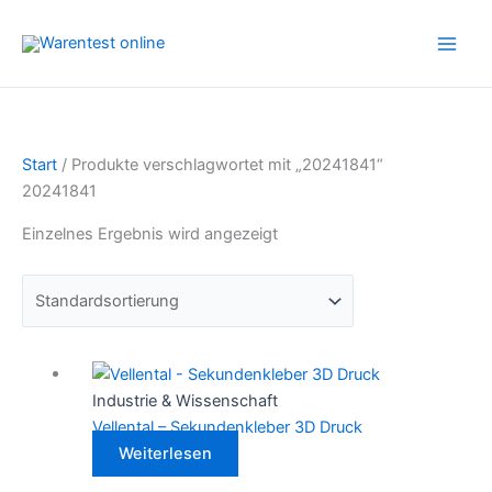
Zum
Inhalt
springen
Start
/ Produkte verschlagwortet mit „20241841“
20241841
Einzelnes Ergebnis wird angezeigt
Industrie & Wissenschaft
Vellental – Sekundenkleber 3D Druck
Weiterlesen