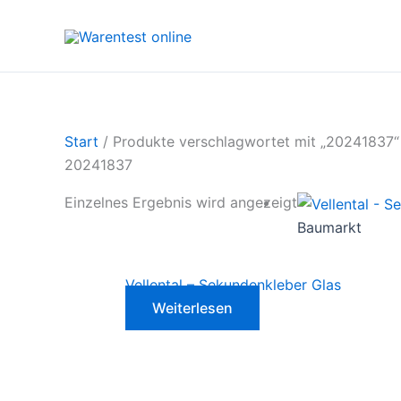
Zum
Inhalt
springen
Start
/ Produkte verschlagwortet mit „20241837“
20241837
Einzelnes Ergebnis wird angezeigt
Baumarkt
Vellental – Sekundenkleber Glas
Weiterlesen