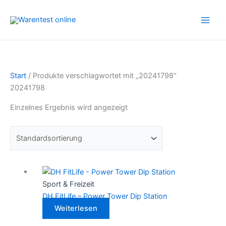
Zum
Inhalt
springen
Start
/ Produkte verschlagwortet mit „20241798“
20241798
Einzelnes Ergebnis wird angezeigt
Sport & Freizeit
DH FitLife – Power Tower Dip Station
Weiterlesen