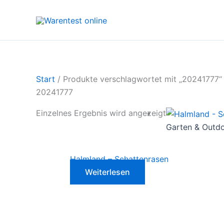
Zum
Inhalt
springen
Start
/ Produkte verschlagwortet mit „20241777“
20241777
Einzelnes Ergebnis wird angezeigt
Garten & Outd
Halmland – Schattenrasen
Weiterlesen