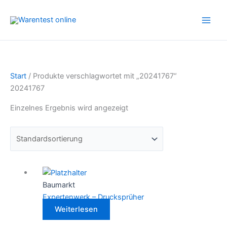
Zum
Inhalt
springen
Start
/ Produkte verschlagwortet mit „20241767“
20241767
Einzelnes Ergebnis wird angezeigt
Baumarkt
Expertenwerk – Drucksprüher
Weiterlesen