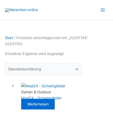
Zum
Inhalt
springen
Start
/ Produkte verschlagwortet mit „20241743“
20241743
Einzelnes Ergebnis wird angezeigt
Garten & Outdoor
Maal24 – Schwingfeder
Weiterlesen