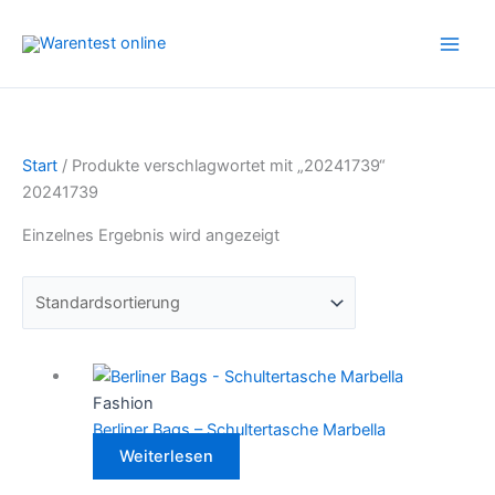
Zum
Inhalt
springen
Start
/ Produkte verschlagwortet mit „20241739“
20241739
Einzelnes Ergebnis wird angezeigt
Fashion
Berliner Bags – Schultertasche Marbella
Weiterlesen