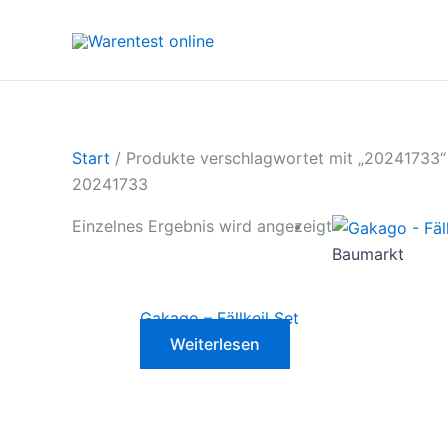
Zum
Inhalt
springen
Start
/ Produkte verschlagwortet mit „20241733“
20241733
Einzelnes Ergebnis wird angezeigt
Baumarkt
Gakago – Fällkeil Set
Weiterlesen