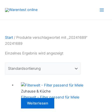
Zum
Inhalt
springen
Start
/ Produkte verschlagwortet mit „20241689“
20241689
Einzelnes Ergebnis wird angezeigt
Zuhause & Küche
Filterwelt – Filter passend für Miele
Weiterlesen