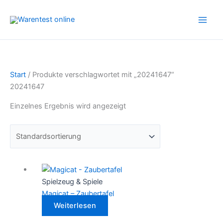
Zum
Inhalt
springen
Start
/ Produkte verschlagwortet mit „20241647“
20241647
Einzelnes Ergebnis wird angezeigt
Spielzeug & Spiele
Magicat – Zaubertafel
Weiterlesen