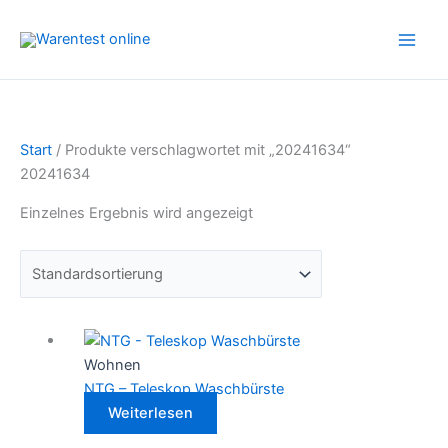
Zum
Inhalt
springen
Start
/ Produkte verschlagwortet mit „20241634“
20241634
Einzelnes Ergebnis wird angezeigt
Wohnen
NTG – Teleskop Waschbürste
Weiterlesen