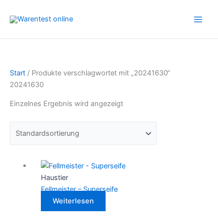
Zum
Inhalt
springen
Start
/ Produkte verschlagwortet mit „20241630“
20241630
Einzelnes Ergebnis wird angezeigt
Haustier
Fellmeister – Superseife
Weiterlesen