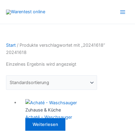
Zum
Inhalt
springen
Start
/ Produkte verschlagwortet mit „20241618“
20241618
Einzelnes Ergebnis wird angezeigt
Zuhause & Küche
Achaté – Waschsauger
Weiterlesen