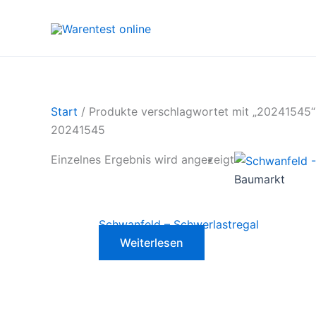
Zum
Inhalt
springen
Start
/ Produkte verschlagwortet mit „20241545“
20241545
Einzelnes Ergebnis wird angezeigt
Baumarkt
Schwanfeld – Schwerlastregal
Weiterlesen