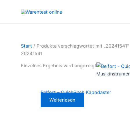
Zum
Inhalt
springen
Start
/ Produkte verschlagwortet mit „20241541“
20241541
Einzelnes Ergebnis wird angezeigt
Musikinstrume
Belfort – QuickPitch Kapodaster
Weiterlesen