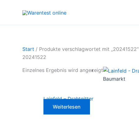
Zum
Inhalt
springen
Start
/ Produkte verschlagwortet mit „20241522“
20241522
Einzelnes Ergebnis wird angezeigt
Baumarkt
Lainfeld – Drahtgitter
Weiterlesen