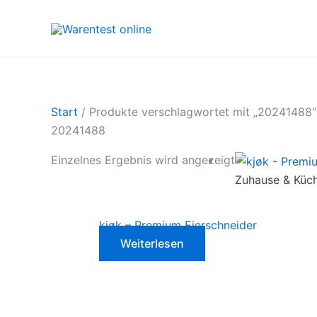
Zum
Inhalt
springen
Start
/ Produkte verschlagwortet mit „20241488“
20241488
Einzelnes Ergebnis wird angezeigt
Zuhause & Küc
kjøk – Premium Eierschneider
Weiterlesen