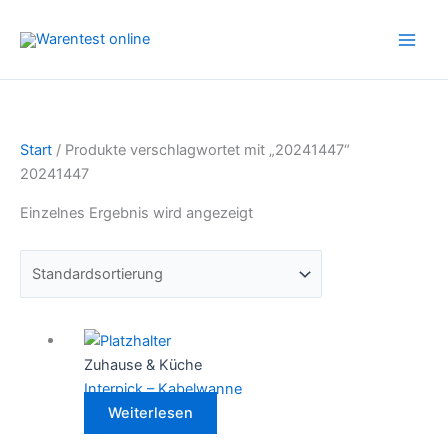
Zum
Inhalt
springen
Start
/ Produkte verschlagwortet mit „20241447“
20241447
Einzelnes Ergebnis wird angezeigt
Zuhause & Küche
Interpick – Kabelwanne
Weiterlesen